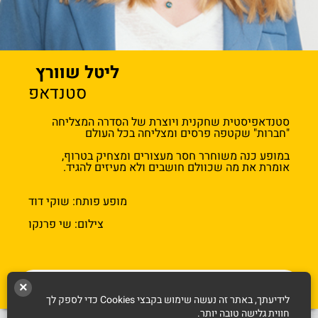
ליטל שוורץ
סטנדאפ
סטנדאפיסטית שחקנית ויוצרת של הסדרה המצליחה
"חברות" שקטפה פרסים ומצליחה בכל העולם
במופע כנה משוחרר חסר מעצורים ומצחיק בטרוף,
אומרת את מה שכוולם חושבים ולא מעיזים להגיד.
מופע פותח: שוקי דוד
צילום: שי פרנקו
בא לי הטבות. תראו לי מה יש לכם
×
לידיעתך, באתר זה נעשה שימוש בקבצי Cookies כדי לספק לך
חווית גלישה טובה יותר.